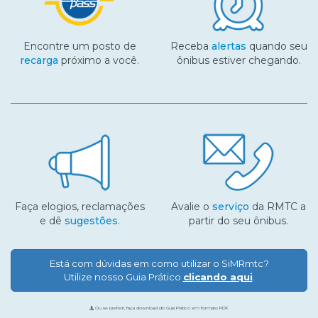
Encontre um posto de
Receba
alertas
quando seu
recarga
próximo a você.
ônibus estiver chegando.
Faça elogios, reclamações
Avalie o
serviço
da RMTC a
e dê
sugestões
.
partir do seu ônibus.
Está com dúvidas em como utilizar o SiMRmtc?
Utilize nosso Guia Prático
clicando aqui
.
Ou se preferir, faça download do Guia Prático em formato PDF