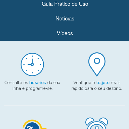
Guia Prático de Uso
de
aplicativo.
Atualmente,
Notícias
o
mesmo
Vídeos
está
disponível
para
Abaixo
iOS,
estão
Android
os
e
principais
versões
recursos
mais
do
recentes
Consulte os
horários
da sua
Verifique o
trajeto
mais
aplicativo
do
linha e programe-se.
rápido para o seu destino.
SiMRmtc.
Windows
Phone.