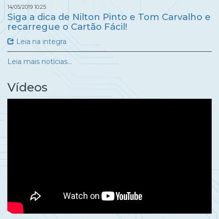
14/05/2019 10:25
Siga a dica de Nilton Pinto e Tom Carvalho e
recarregue o Cartão Fácil!
Leia na integra
Leia mais notícias...
Vídeos